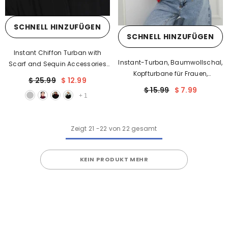
SCHNELL HINZUFÜGEN
SCHNELL HINZUFÜGEN
Instant Chiffon Turban with
Instant-Turban, Baumwollschal,
Scarf and Sequin Accessories
Kopfturbane für Frauen,
Shawl for Women Instant Scarf
$ 25.99
$ 12.99
Kopfbedeckung, stilvolles,
Chiffon Turban Cap Hat Glitter
$ 15.99
$ 7.99
elegantes Design, HT-81
+
1
Head Wrap,HT-54P
Zeigt
21
-
22
von 22 gesamt
KEIN PRODUKT MEHR